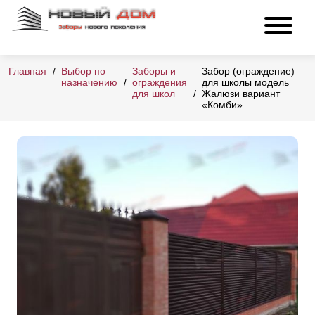
Главная
Выбор по
Заборы и
Забор (ограждение)
назначению
ограждения
для школы модель
для школ
Жалюзи вариант
«Комби»