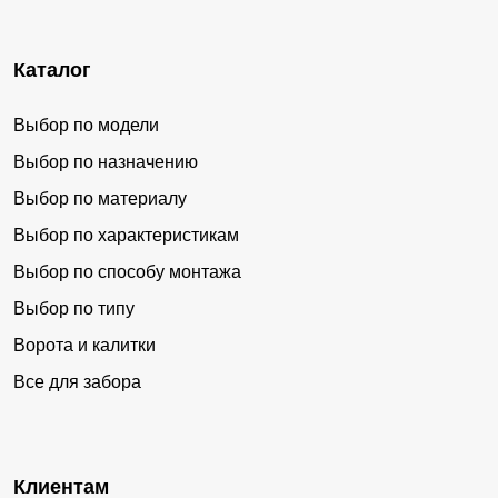
Верхние Ачалуки
Галашки
Долаково
Инарки
Каталог
Али-Юрт
Пседах
Нижние Ачалуки
Зязиков-Юрт
Выбор по модели
Алхасты
Новый Редант
Выбор по назначению
Средние Ачалуки
Мужичи
Выбор по материалу
Выбор по характеристикам
Вознесенская
Гази-Юрт
Выбор по способу монтажа
Джейрах
Аршты
Выбор по типу
Ворота и калитки
Все для забора
Клиентам