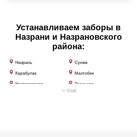
Устанавливаем заборы в
Назрани и Назрановского
района:
Назрань
Сунжа
Карабулак
Малгобек
Нестеровская
Троицкая
ЕЩЕ
Кантышево
Экажево
Плиево
Магас
Сурхахи
Барсуки
Сагопши
Яндаре