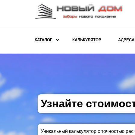
КАТАЛОГ
КАЛЬКУЛЯТОР
АДРЕСА
ВЫБОР ПО МОДЕЛИ
Заборы Ранчо
Заборы Хай-тек
Заборы Классика
Заборы Жалюзи
Узнайте стоимос
ВЫБОР ПО НАЗНАЧЕНИЮ
Заборы и ограждения для детских
Уникальный калькулятор с точностью рас
садов