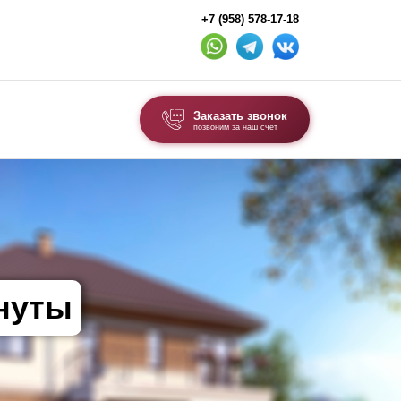
+7 (958) 578-17-18
Заказать звонок
позвоним за наш счет
ВЫБОР ПО ТИПУ
Модульные заборы и ограждения
Комбинированные заборы
Секционные заборы
инуты
ВОРОТА И КАЛИТКИ
Ворота откатные
Ворота распашные
Ворота складные гармошка