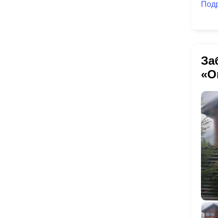
Под
За
«О