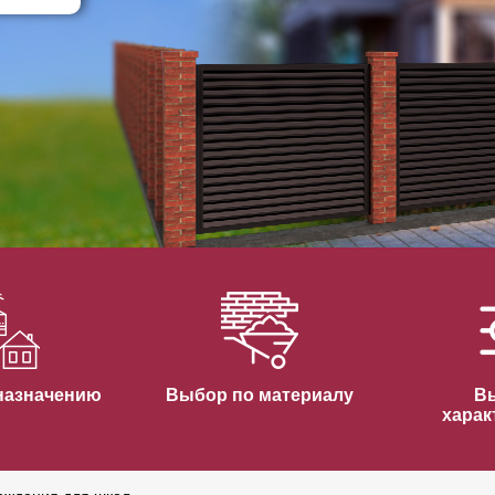
ВЫБОР ПО ХАРАКТЕРИСТИКАМ
Горизонтальные заборы
Высокие заборы
Красивые, дизайнерские заборы
ВЫБОР ПО СПОСОБУ МОНТАЖА
Заборы под ключ
Готовые заборы
Комплекты заборов-лего "сделай сам"
Быстровозводимые заборы
назначению
Выбор по материалу
В
харак