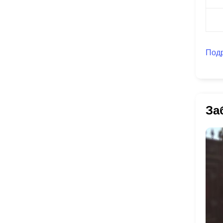
Под
За