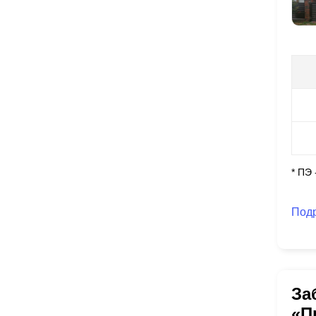
* ПЭ
Под
За
«П