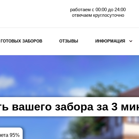
работаем с 00:00 до 24:00
отвечаем круглосуточно
 ГОТОВЫХ ЗАБОРОВ
ОТЗЫВЫ
ИНФОРМАЦИЯ
ВЫБОР ПО МАТЕРИАЛУ
Заборы с кирпичными столбами
Заборы из евроштакетника
горизонтального
Металлические заборы для дачи
ть вашего забора за 3 м
Забор жалюзи с кирпичными столбами
Металлические заборы
Металлические ограждения
чета 95%