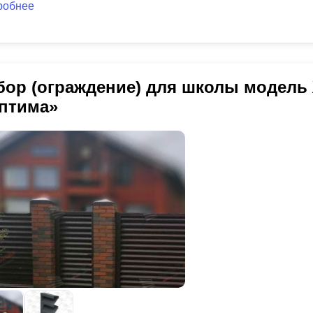
робнее
бор (ограждение) для школы модель
птима»