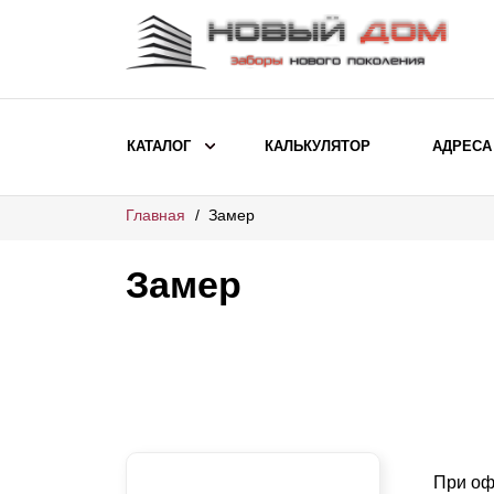
КАТАЛОГ
КАЛЬКУЛЯТОР
АДРЕСА
Главная
Замер
ВЫБОР ПО МОДЕЛИ
Заборы Ранчо
Замер
Заборы Хай-тек
Заборы Классика
Заборы Жалюзи
ВЫБОР ПО НАЗНАЧЕНИЮ
Заборы и ограждения для детских
При оф
садов