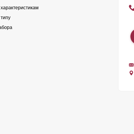
 характеристикам
 типу
абора