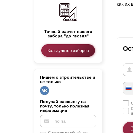
как их
Заборы для дачи
Элитные заборы для коттеджей
Заборы и ограждения для школ
Забор на участок 10 соток
Точный расчет вашего
Заборы и ограждения для дома
забора "до гвоздя"
Ос
Калькулятор заборов
Пишем о строительстве и
не только
Получай рассылку на
С
почту, только полезная
С
информация
и
Согласен на обработку