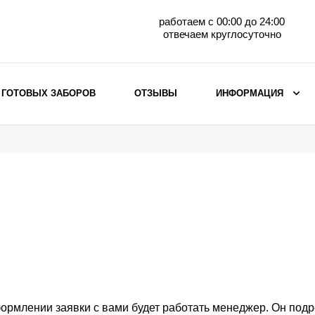
работаем с 00:00 до 24:00
отвечаем круглосуточно
 ГОТОВЫХ ЗАБОРОВ
ОТЗЫВЫ
ИНФОРМАЦИЯ
ВЫБОР ПО МАТЕРИАЛУ
Заборы с кирпичными столбами
Заборы из евроштакетника
горизонтального
Металлические заборы для дачи
Забор жалюзи с кирпичными столбами
Металлические заборы
Металлические ограждения
ормлении заявки с вами будет работать менеджер. Он под