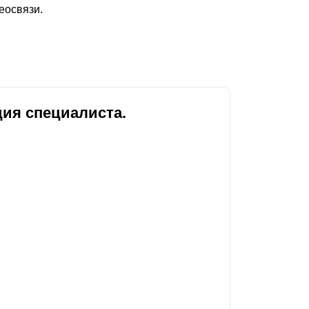
еосвязи.
Каркасы ворот
Калитки
Входные группы
ВСЕ ДЛЯ ЗАБОРА
ия специалиста.
Панели для забора