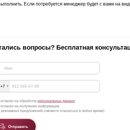
ВЫБОР ПО ХАРАКТЕРИСТИКАМ
 выполнить. Если потребуется менеджер будет с вами на вид
Горизонтальные заборы
Высокие заборы
Красивые, дизайнерские заборы
ВЫБОР ПО СПОСОБУ МОНТАЖА
тались вопросы? Бесплатная консультац
Заборы под ключ
Готовые заборы
Комплекты заборов-лего "сделай сам"
Быстровозводимые заборы
+7
огласен на обработку
персональных данных
огласен на получение информации
 рекламных предложений (сможете отказаться в любое время)
Отправить