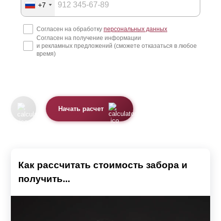
Производство и доставка
+7
Согласен на обработку
персональных данных
После того, как владелец участка определился с
Согласен на получение информации
моделью, предоставил замеры и согласовал все с
и рекламных предложений (сможете отказаться в любое
время)
менеджером, наши специалисты и рабочие приступают
к изготовлению конструкции.
Большинство заборных конструкций состоит из секций.
Каждая секция – это та «стена», которая находится
Начать расчет
между столбами. Она представляет собой стальную
металлическую раму, куда вставляются или
крепятся
ламели
.
Как рассчитать стоимость забора и
Для удобства забор поставляется в разобранном виде и
получить...
собирается уже на месте. Поэтому вы получаете от нас
как от производителя детали забора и инструкцию по
сборке секций. Причем, доставка в этой услуге