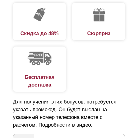
которые помогут, посоветуют, проконсультируют.
Поэтому наша компания предоставляет такую услугу,
как «Заборы под ключ». Предлагаем подробно
разобраться в этой услуге, чтобы лучше иметь
Скидка до 48%
Сюрприз
представление, что в нее входит.
Замеры
Изготовление забора и его установка – это два
Бесплатная
совершенно разных процесса. Изготовление
доставка
означает производство забора как конструкции.
Чтобы изготовить забор, нужно точно измерить участок,
Для получения этих бонусов, потребуется
где будет установлен забор и определиться с размерами
указать промокод. Он будет выслан на
секций – длина, высота и ширина секции. В этом
указанный номер телефона вместе с
расчетом. Подробности в видео.
помогут наши специалисты.