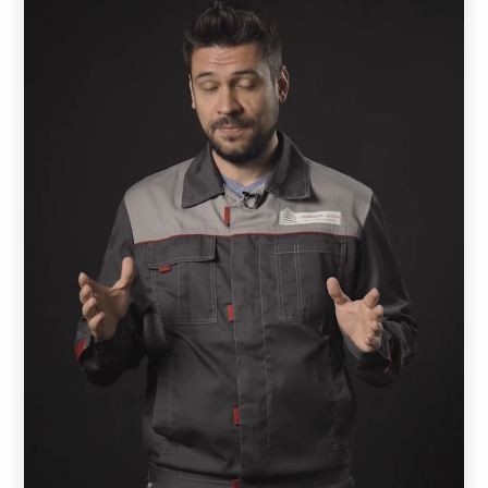
бесплатная.
А дальше начинается процесс монтажа, т.е. установка
забора. Это совершенно другой этап. Монтажом
занимается либо сам владелец, либо привлекает для
этого монтажную бригаду.
Чем отличается «Забор под ключ» от производителя и
от монтажной
бригады
?
Когда монтажная бригада предлагает забор под ключ,
это означает, что она закупает детали или готовые
комплекты у какого-то производителя или в магазине, а
затем производит монтажные работы.
Как не прогадать
Зачастую они предлагают низкие расценки. Но за счет
чего они это делают? Это может зависеть только от двух