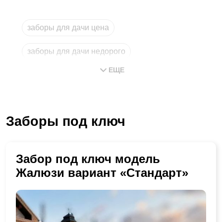
заборы для дачи цена
заборы для дачи недорого
ЕЩЕ
магазин заборов
заборы купить
забор
Заборы под ключ
забор с установкой в московской области
Забор под ключ модель
Жалюзи вариант «Стандарт»