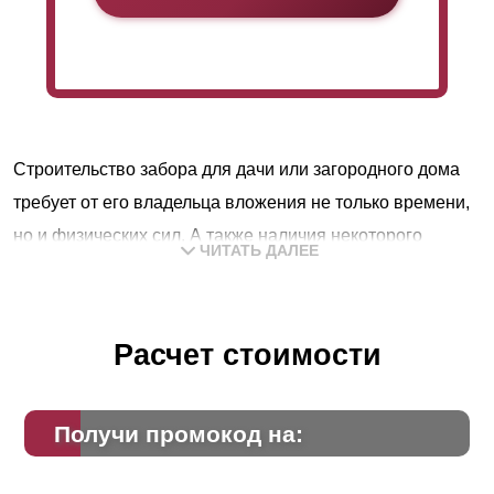
Строительство забора для дачи или загородного дома
требует от его владельца вложения не только времени,
но и физических сил. А также наличия некоторого
ЧИТАТЬ ДАЛЕЕ
опыта, сноровки и знаний. Это только на первый взгляд
возведение кажется делом простым. Пара-тройка дней
и вот, новый забор готов. Для мастеровых людей,
Расчет стоимости
которые умеют все делать своими руками,
действительно, так и будет.
Получи промокод на:
Но не у всех людей есть такой опыт и такие знания. И
вполне резонно тогда обращаться к специалистам,