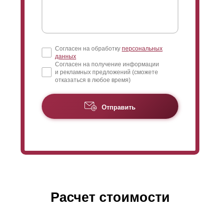
и деталей, которые могут быть подвержены высоким
нагрузкам.
Что же касается цветовой палитры и фактур, здесь
все не просто хорошо, а отлично. Заказчикам
Согласен на обработку
персональных
данных
представлены на выбор любые цвета из
Согласен на получение информации
списка RAL и огромное количество фактур, которые
и рекламных предложений (сможете
удовлетворят любой вкус. Как можно понять,
отказаться в любое время)
толщина стали здесь не играет роль, мы окрасим
совершенно любую.
Отправить
Расчет стоимости