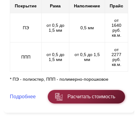
обеспечили
быстровозводимость
забора. Что же это
Покрытие
Рама
Наполнение
Прайс
все значит? А значит это то, что заказчик на выходе
получает аналогичный забор в плане его качества и
от
характеристик (качество остается на прежнем,
от 0,5 до
1640
ПЭ
0,5 мм
высоком уровне), но процесс монтажных работ
1,5 мм
руб.
займет чуть больше времени. Если показатель
кв.м.
скорости монтажных работ для вас играет важную
роль, то стоит рассмотреть второй вариант покрытия,
от
а именно – полимерно-порошковое.
от 0,5 до
от 0,5 до 1,5
2277
ППП
1,5 мм
мм
руб.
кв.м.
Прежде чем подробно перейти ко второму варианту
покрытия, стоит сказать о еще одном возможном
* ПЭ - полиэстер, ППП - полимерно-порошковое
недостатке
полиэстерного
покрытия. Речь пойдет о
доступном ассортименте цветов и фактур данного
покрытия. С таким покрытием, все основное
Подробнее
Расчитать стоимость
разнообразие расцветок будет идти в выпускаемой
стали с толщиной 0,5мм. Но, а если заказчику нужна
другая толщина? Например, нами выпускаются
заборы, в которых сталь имеет толщину 0,7мм, 1мм,
1,2мм, 1,5мм. В таких показателях выбор цветов
покрытия листов стали достаточно скудный. А те