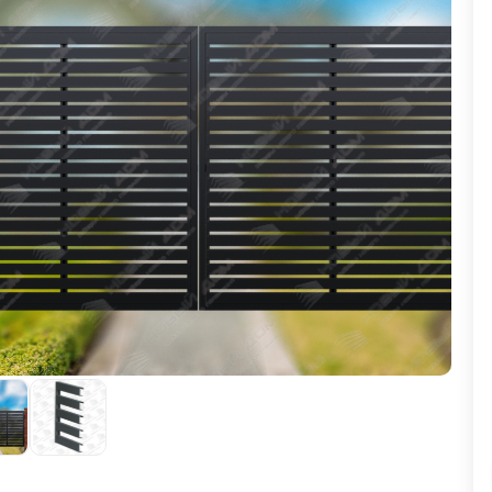
ВЫБОР ПО ХАРАКТЕРИСТИКАМ
Горизонтальные заборы
Высокие заборы
Красивые, дизайнерские заборы
ВЫБОР ПО СПОСОБУ МОНТАЖА
Заборы под ключ
Готовые заборы
Комплекты заборов-лего "сделай сам"
Быстровозводимые заборы