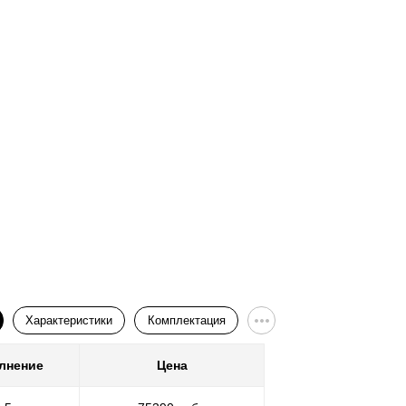
Ворота
Характеристики
Комплектация
лнение
Цена
Покр