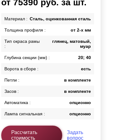
от 75390 руб. за шт.
Каркасы ворот
Калитки
Материал :
Сталь, оцинкованная сталь
Входные группы
Толщина профиля :
от 2-х мм
Тип окраса рамы
глянец, матовый,
ВСЕ ДЛЯ ЗАБОРА
:
муар
Панели для забора
Глубина секции (мм) :
20; 40
Ворота в сборе :
есть
Петли :
в комплекте
Засов :
в комплекте
Автоматика :
опционно
Лампа сигнальная :
опционно
Рассчитать
Задать
стоимость
вопрос