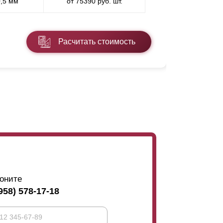
0,5 мм
от 75390 руб. шт.
* ППП - пол
Расчитать стоимость
Подробнее
оните
958) 578-17-18