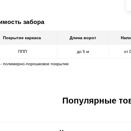
имость забора
Покрытие каркаса
Длина ворот
Напо
ППП
до 5 м
от 
 - полимерно-порошковое покрытие
Популярные то