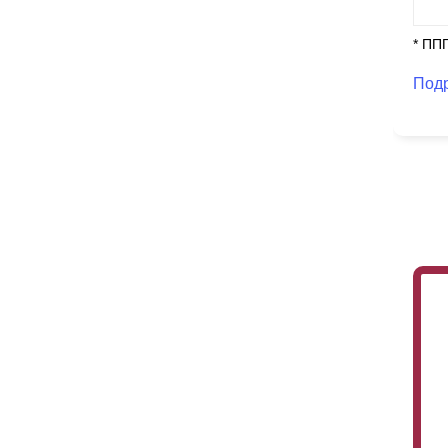
* ПП
Под