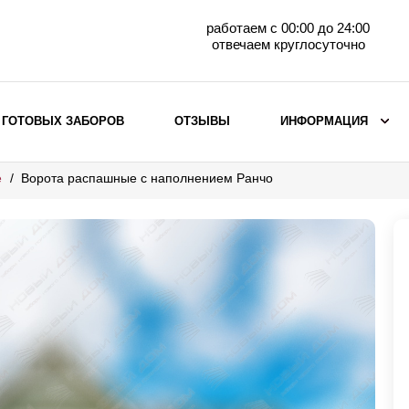
работаем с 00:00 до 24:00
отвечаем круглосуточно
 ГОТОВЫХ ЗАБОРОВ
ОТЗЫВЫ
ИНФОРМАЦИЯ
е
Ворота распашные с наполнением Ранчо
ВЫБОР ПО МАТЕРИАЛУ
Заборы с кирпичными столбами
Заборы из евроштакетника
горизонтального
Металлические заборы для дачи
Забор жалюзи с кирпичными столбами
Металлические заборы
Металлические ограждения