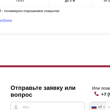
ППП
до 5 м
от 
П - полимерно-порошковое покрытие
робнее
Отправьте заявку или
Или позв
вопрос
+7 (
+7