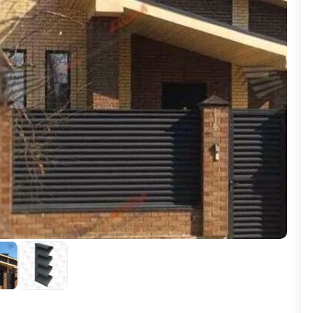
ВЫБОР ПО ХАРАКТЕРИСТИКАМ
Горизонтальные заборы
Высокие заборы
Красивые, дизайнерские заборы
ВЫБОР ПО СПОСОБУ МОНТАЖА
Заборы под ключ
Готовые заборы
Комплекты заборов-лего "сделай сам"
Быстровозводимые заборы