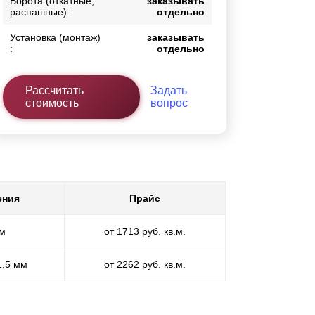
Ворота (откатные,
заказывать
распашные) :
отдельно
Установка (монтаж)
заказывать
:
отдельно
Рассчитать
Задать
стоимость
вопрос
ения
Прайс
мм
от 1713 руб. кв.м.
1,5 мм
от 2262 руб. кв.м.