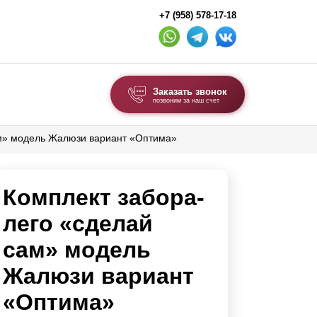
+7 (958) 578-17-18
Заказать звонок
позвоним за наш счет
ам» модель Жалюзи вариант «Оптима»
ВЫБОР ПО ТИПУ
Модульные заборы и ограждения
Комплект забора-
Комбинированные заборы
Секционные заборы
лего «сделай
сам» модель
ВОРОТА И КАЛИТКИ
Жалюзи вариант
Ворота откатные
«Оптима»
Ворота распашные
Ворота складные гармошка