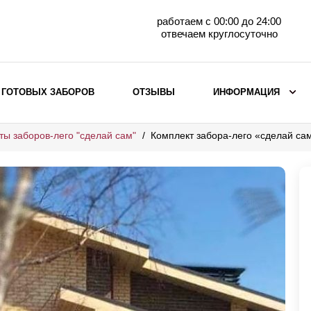
работаем с 00:00 до 24:00
отвечаем круглосуточно
 ГОТОВЫХ ЗАБОРОВ
ОТЗЫВЫ
ИНФОРМАЦИЯ
ты заборов-лего "сделай сам"
Комплект забора-лего «сделай с
ВЫБОР ПО МАТЕРИАЛУ
Заборы с кирпичными столбами
Заборы из евроштакетника
горизонтального
Металлические заборы для дачи
Забор жалюзи с кирпичными столбами
Металлические заборы
Металлические ограждения