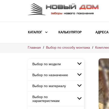
КАТАЛОГ
КАЛЬКУЛЯТОР
АДРЕСА
Главная
Выбор по способу монтажа
Комплек
ВЫБОР ПО МОДЕЛИ
Заборы Ранчо
Выбор по модели
Заборы Хай-тек
Заборы Классика
Выбор по назначению
Заборы Ранчо
Заборы Жалюзи
Заборы Хай-тек
Выбор по материалу
Заборы и ограждения для
Заборы Классика
детских садов
ВЫБОР ПО НАЗНАЧЕНИЮ
Заборы Жалюзи
Выбор по
Заборы с кирпичными столбами
Заборы для дачи
характеристикам
Заборы и ограждения для детских
Заборы из евроштакетника
Элитные заборы для коттеджей
садов