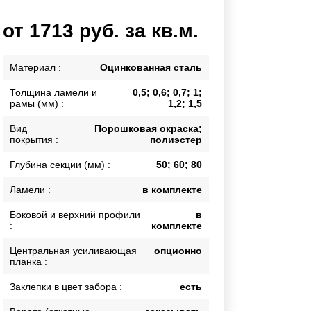
Каркасы ворот
от 1713 руб. за кв.м.
Калитки
Входные группы
Материал :
Оцинкованная сталь
Толщина ламели и
0,5; 0,6; 0,7; 1;
ВСЕ ДЛЯ ЗАБОРА
рамы (мм) :
1,2; 1,5
Панели для забора
Вид
Порошковая окраска;
покрытия :
полиэстер
Глубина секции (мм) :
50; 60; 80
Ламели :
в комплекте
Боковой и верхний профили
в
:
комплекте
Центральная усиливающая
опционно
планка :
Заклепки в цвет забора :
есть