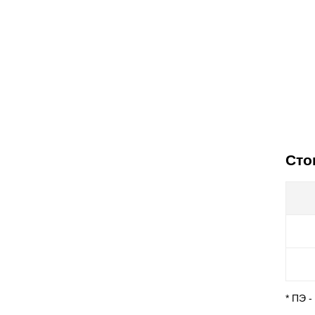
Сто
* ПЭ 