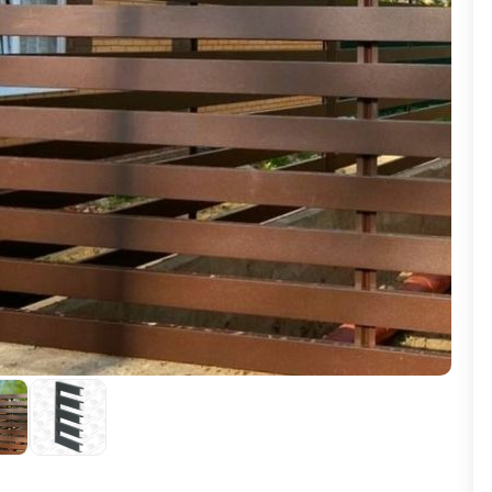
ВЫБОР ПО ХАРАКТЕРИСТИКАМ
Горизонтальные заборы
Высокие заборы
Красивые, дизайнерские заборы
ВЫБОР ПО СПОСОБУ МОНТАЖА
Заборы под ключ
Готовые заборы
Комплекты заборов-лего "сделай сам"
Быстровозводимые заборы