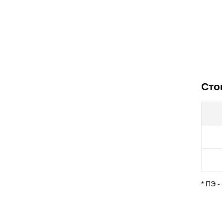
Сто
* ПЭ 