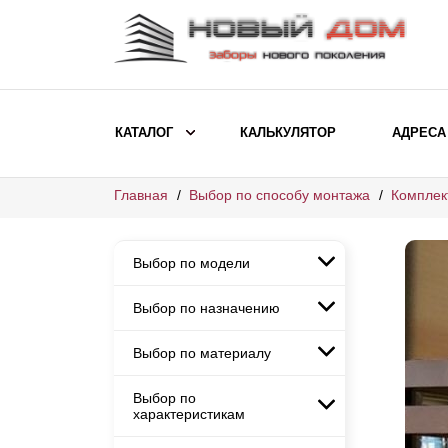
КАТАЛОГ
КАЛЬКУЛЯТОР
АДРЕСА
Главная
Выбор по способу монтажа
Комплек
ВЫБОР ПО МОДЕЛИ
Заборы Ранчо
Выбор по модели
Заборы Хай-тек
Заборы Классика
Выбор по назначению
Заборы Ранчо
Заборы Жалюзи
Заборы Хай-тек
Выбор по материалу
Заборы и ограждения для
Заборы Классика
детских садов
ВЫБОР ПО НАЗНАЧЕНИЮ
Заборы Жалюзи
Выбор по
Заборы с кирпичными столбами
Заборы для дачи
характеристикам
Заборы и ограждения для детских
Заборы из евроштакетника
Элитные заборы для коттеджей
садов