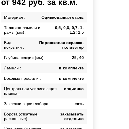
от 942 руб. за кв.м.
Каркасы ворот
Калитки
Материал :
Оцинкованная сталь
Входные группы
Толщина ламели и
0,5; 0,6; 0,7; 1;
рамы (мм) :
1,2; 1,5
ВСЕ ДЛЯ ЗАБОРА
Вид
Порошковая окраска;
покрытия :
полиэстер
Панели для забора
Глубина секции (мм) :
25; 40
Ламели :
в комплекте
Боковые профили :
в комплекте
Центральная усиливающая
опционно
планка :
Заклепки в цвет забора :
есть
Ворота (откатные,
заказывать
распашные) :
отдельно