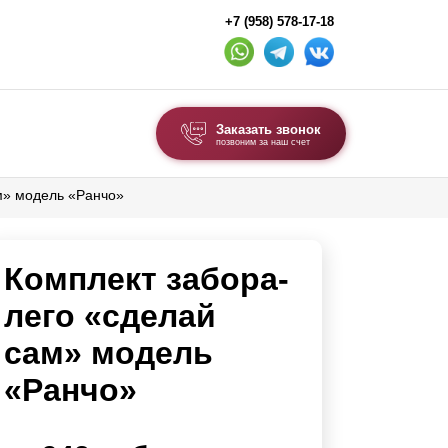
+7 (958) 578-17-18
Заказать звонок
позвоним за наш счет
м» модель «Ранчо»
ВЫБОР ПО ТИПУ
Модульные заборы и ограждения
Комплект забора-
Комбинированные заборы
Секционные заборы
лего «сделай
сам» модель
ВОРОТА И КАЛИТКИ
«Ранчо»
Ворота откатные
Ворота распашные
Ворота складные гармошка