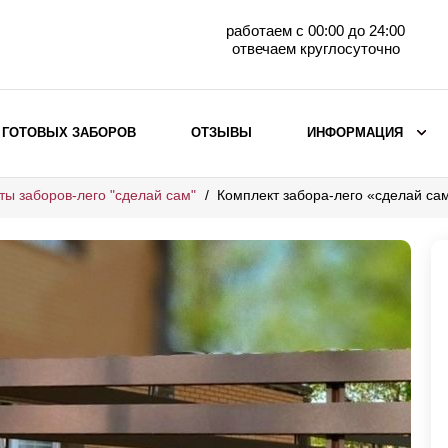
работаем с 00:00 до 24:00
отвечаем круглосуточно
 ГОТОВЫХ ЗАБОРОВ
ОТЗЫВЫ
ИНФОРМАЦИЯ
ты заборов-лего "сделай сам"
Комплект забора-лего «сделай са
ВЫБОР ПО МАТЕРИАЛУ
Заборы с кирпичными столбами
Заборы из евроштакетника
горизонтального
Металлические заборы для дачи
Забор жалюзи с кирпичными столбами
Металлические заборы
Металлические ограждения